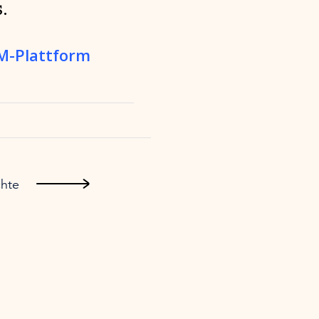
.
RM-Plattform
hte