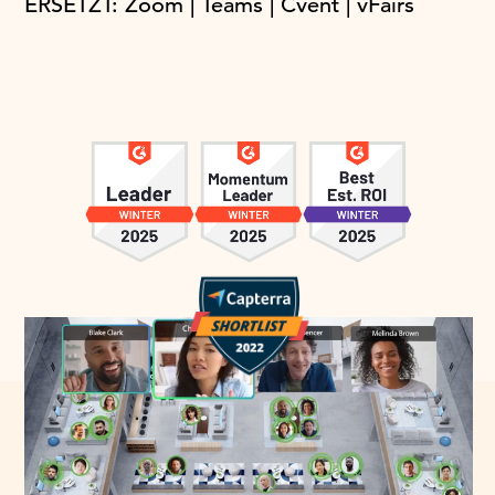
ERSETZT: Zoom | Teams | Cvent | vFairs
Von über 1000